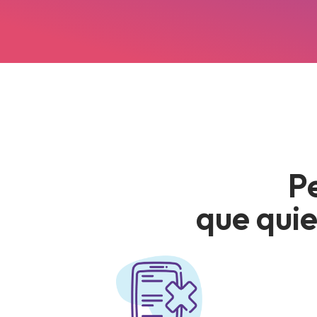
P
que quie