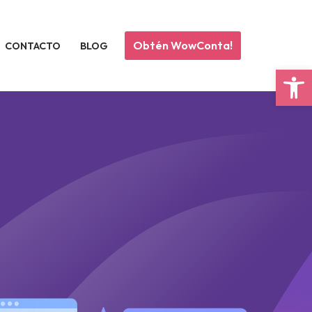
Obtén WowConta!
CONTACTO
BLOG
Abrir 