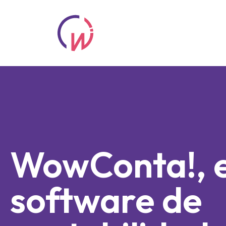
Saltar
al
contenido
WowConta!, e
software de