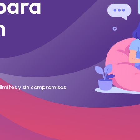
 para
n
límites y sin compromisos.